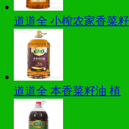
道道全 小榨农家香菜籽
道道全 本香菜籽油 植