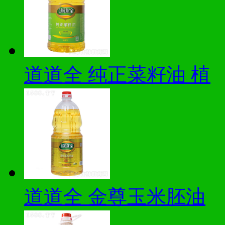
道道全 纯正菜籽油 植
道道全 金尊玉米胚油