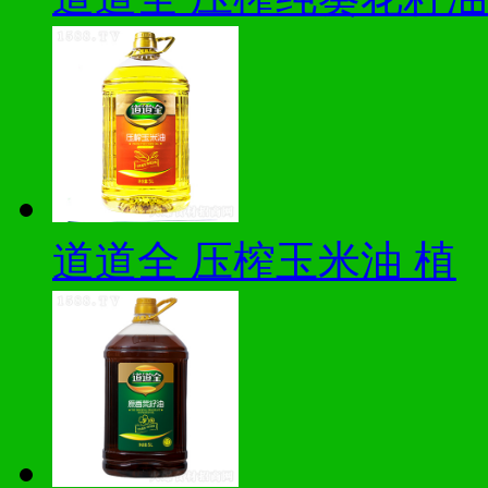
道道全 压榨玉米油 植