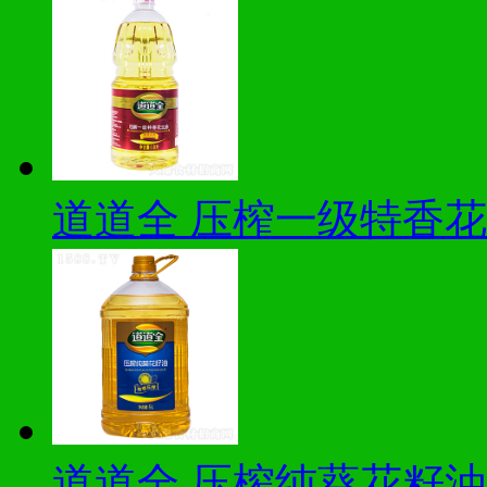
道道全 压榨一级特香花
道道全 压榨纯葵花籽油