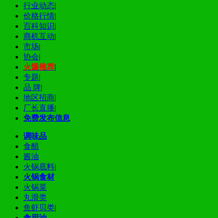
行业动态
|
价格行情
|
百科知识
|
商机互动
|
市场
|
协会
|
火爆推荐
|
专题
|
品 牌
|
地区招商
|
厂长直播
|
免费发布信息
调味品
食醋
酱油
火锅底料
|
火锅食材
火锅菜
丸滑类
鱼虾贝类
|
食用油