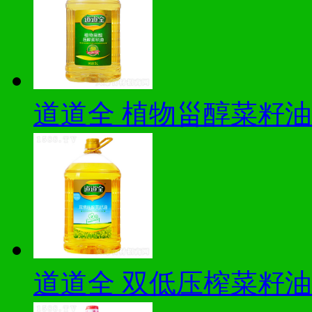
道道全 植物甾醇菜籽油
道道全 双低压榨菜籽油