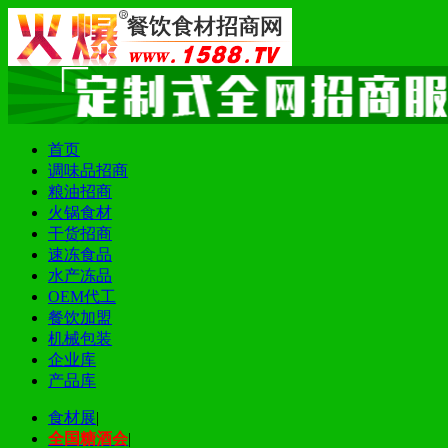
首页
调味品招商
粮油招商
火锅食材
干货招商
速冻食品
水产冻品
OEM代工
餐饮加盟
机械包装
企业库
产品库
食材展
|
全国糖酒会
|