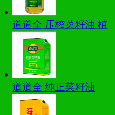
道道全 压榨菜籽油 植
道道全 纯正菜籽油