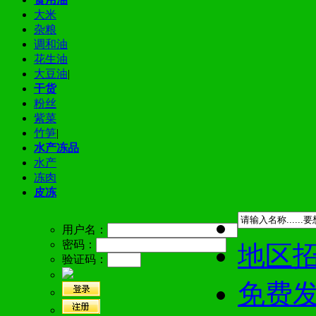
大米
杂粮
调和油
花生油
大豆油
|
干货
粉丝
紫菜
竹笋
|
水产冻品
水产
冻肉
皮冻
用户名：
密码：
地区
验证码：
免费